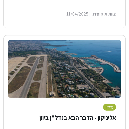
צוות איקופדו.
| 11/04/2025
נדל"ן
לייף סטייל
בנייה ירוקה
אליניקון - הדבר הבא בנדל"ן ביוון