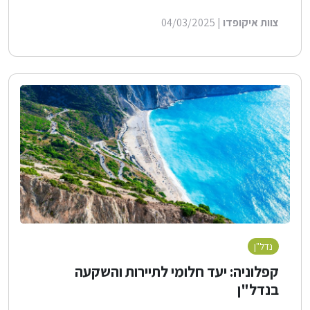
צוות איקופדו
| 04/03/2025
נדל"ן
לייף סטייל
קפלוניה: יעד חלומי לתיירות והשקעה
בנדל"ן