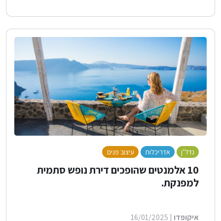
נדל"ן
אדריכלות
עיצוב פנים
לייף סטייל
בנייה ירוקה
10 אלמנטים שהופכים דירת נופש סתמית
למפנקת.
איקופדו
| 16/01/2025